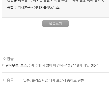
산업용 히트펌프, 제조업 탈탄소 핵심 부상… 국내 실증 확대 필요 <
종합 < 기사본문 - 에너지플랫폼뉴스
목록보기
이전글
어린나무들, 보조금 지급에 더 많이 베인다…“땔감 18배 과잉 생산”
다음글
일본, 플라스틱값 뛰자 포장재 종이로 전환