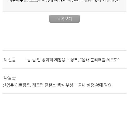
어린나무들, 보조금 지급에 더 많이 베인다…“땔감 18배 과잉 생산”
목록보기
이전글
갈 길 먼 종이팩 재활용… 정부, "올해 분리배출 제도화"
다음글
산업용 히트펌프, 제조업 탈탄소 핵심 부상… 국내 실증 확대 필요