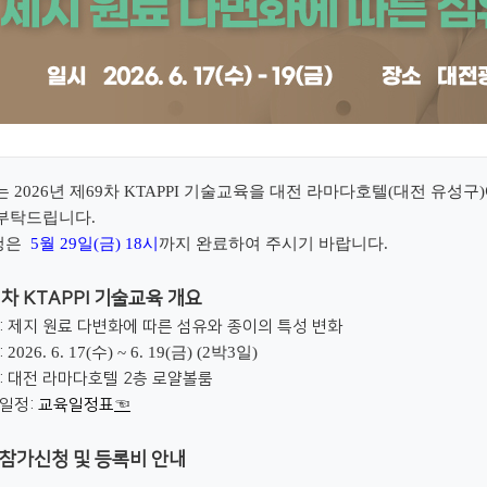
는
2026
년 제
69
차
KTAPPI
기술교육을
대전 라마다호텔
(
대전 유성구
)
 부탁드립니다
.
청은
5
월
29
일
(금
) 18
시
까지 완료하여 주시기 바랍니다.
9차 KTAPPI 기술교육 개요
: 제지 원료 다변화에 따른 섬유와 종이의 특성 변화
:
2026. 6. 17(
수
) ~ 6. 19(
금
) (2
박
3
일
)
: 대전 라마다호텔 2층 로얄볼룸
일정:
교육일정표
☜
육 참가신청 및 등록비 안내