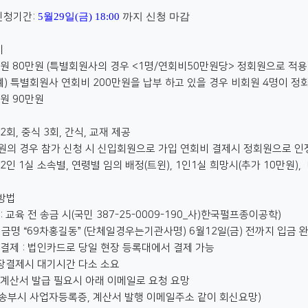
신청기간:
5
월
29
일
(금
) 18:00
까지 신청 마감
비
원 80만원 (특별회원사의 경우 <1명/연회비50만원당> 정회원으로 적용
) 특별회원사 연회비 200만원을 납부 하고 있을 경우 비회원 4명이 
원 90만원
2회, 중식 3회, 간식, 교재 제공
원의 경우 참가 신청 시 신입회원으로 가입 연회비 결제시 정회원으로 인정
2인 1실 소속별, 연령별 임의 배정(트윈), 1인1실 희망시(추가 10만원),
 방법
 교육 전 송금 시(국민 387-25-0009-190_사)한국펄프종이공학)
금명 “69차홍길동” (단체일경우는기관사명) 6월12일(금) 전까지 입금 
결제 : 법인카드로 당일 현장 등록대에서 결제 가능
장결제시 대기시간 다소 소요
계산서 발급 필요시 아래 이메일로 요청 요망
송부시 사업자등록증, 계산서 발행 이메일주소 같이 회신요망)