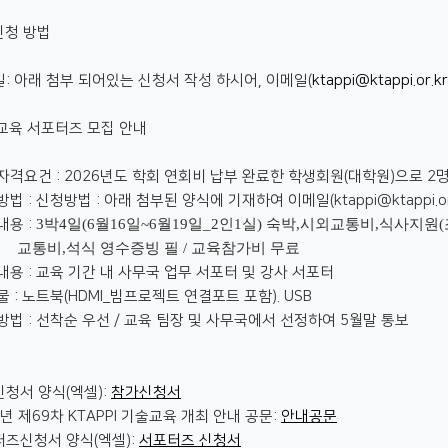
신청 방법
: 아래 첨부 되어있는 신청서 작성 하시어, 이메일(
ktappi@ktappi.or.kr
술교육 서포터즈 모집 안내
격요건 : 2026년도 학회 연회비 납부 완료한 학생회원(대학원)으로 2
법 : 신청방법 : 아래 첨부된 양식에 기재하여 이메일(ktappi@ktappi.or
내용 :
3
박
4
일
(6
월
16
일
~6
월
19
일
_2
인
1
실
)
숙박
,
시외교통비
,
식사지원
(
교통비
,
석식 영수증빙 필
/
교육참가비 무료
용 : 교육 기간 내 사무국 업무 서포터 및 강사 서포터
 : 노트북(HDMI_빔프로젝트 연결포트 포함). USB
법 : 선착순 우선 / 교육 팀장 및 사무국에서 선정하여 5월말 통보
신청서 양식(엑셀):
참가신청서
6년 제69차 KTAPPI 기술교육 개최 안내 공문:
안내공문
터즈신청서 양식(엑셀):
서포터즈 신청서