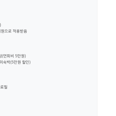
)
정회원으로 적용받음
(연회비 5만원)
 미숙박(5만원 할인)
완료필