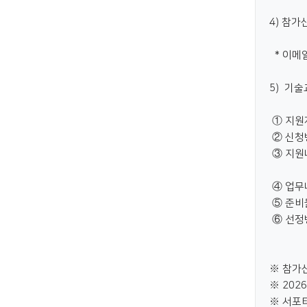
4) 참가
* 이메일
5) 기
① 지원자
② 신청방
③ 지원
④ 업무내
⑤ 준비물
⑥ 선정방
※ 참가
※ 202
※ 서포