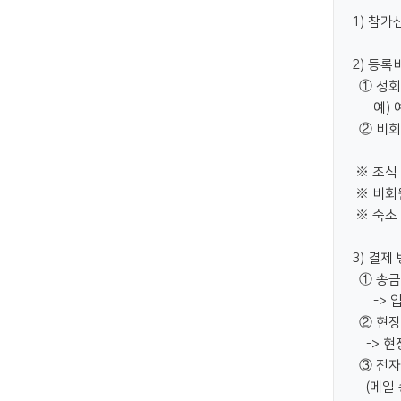
1) 참가
2) 등록
① 정회
예) 예
② 비회
※ 조식 
※ 비회
※ 숙소 
3) 결제
① 송금:
-> 입
② 현장
-> 현
③ 전자
(메일 