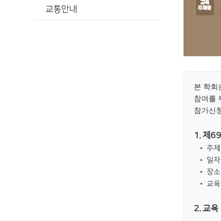
교통안내
본 학회
참여를
참가신
1. 제6
• 주제
• 일자
• 장소
• 교육
2. 교