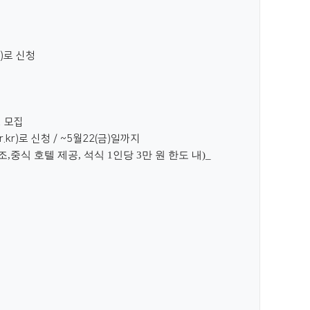
)로 신청
명 모집
.kr)로 신청 / ~5월22(금)일까지
조
,
중식 호텔 제공
,
석식
1
인당
3
만 원 한도 내
)_