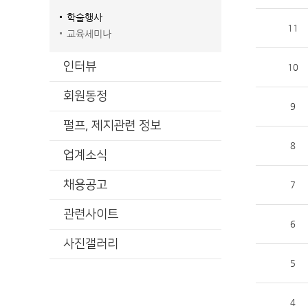
학술행사
11
교육세미나
인터뷰
10
회원동정
9
펄프, 제지관련 정보
8
업계소식
채용공고
7
관련사이트
6
사진갤러리
5
4