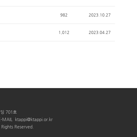
982
2023.10.27
1,012
2023.04.27
딩 701호
E-MAIL
ktappi@ktappi.or.kr
ghts Reserved.