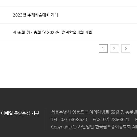
2023년 추계학술대회 개최
제56회 정기총회 및 2023년 춘계학술대회 개최
1
2
서울특별시 영등포구 여의대방로 69길 7, 충무빌
이메일 무단수집 거부
TEL
02) 786-8620
FAX 02) 786-8621
Copyright (C) 사단법인 한국펄프종이공학회 All Ri