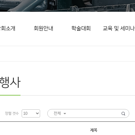
학회소개
회원안내
학술대회
교육 및 세미나
행사
전체
정렬 갯수
제목