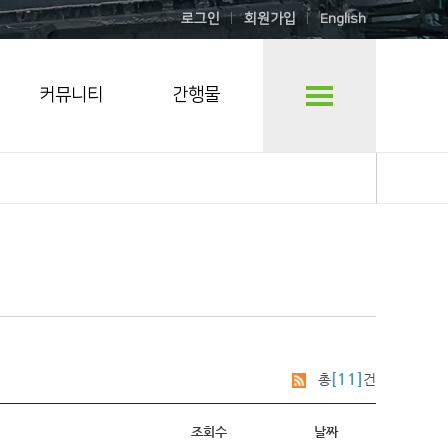
로그인
회원가입
English
커뮤니티
간행물
[11]
총
건
조회수
날짜