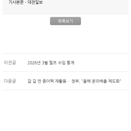
기사본문 - 대전일보
목록보기
이전글
2026년 3월 펄프 수입 통계
다음글
갈 길 먼 종이팩 재활용… 정부, "올해 분리배출 제도화"