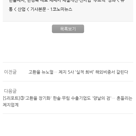
한솔제지, 한경록 대표 체제서 체질개선·신사업 '투트랙' 성과 < 유
통 < 산업 < 기사본문 - 1코노미뉴스
목록보기
이전글
고환율 뉴노멀… 제지 5사 ‘실적 희비’ 해외비중서 갈린다
다음글
[S리포트]③'고환율 장기화' 한솔·무림 수출기업도 '양날의 검'… 흔들리는
제지업계