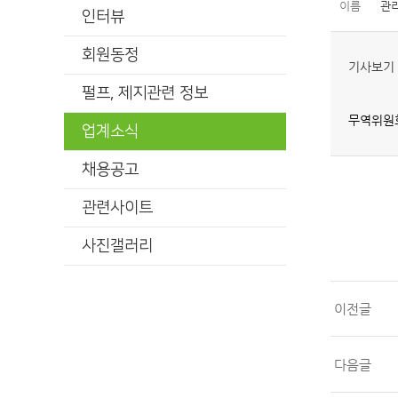
이름
관
인터뷰
회원동정
기사보기 
펄프, 제지관련 정보
무역위원회
업계소식
채용공고
관련사이트
사진갤러리
이전글
다음글