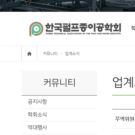
커뮤니티
업계소식
업계
커뮤니티
공지사항
학회소식
무역위원회
역대행사