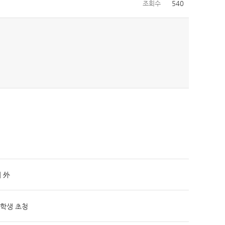
조회수
540
봬 外
·학생 초청