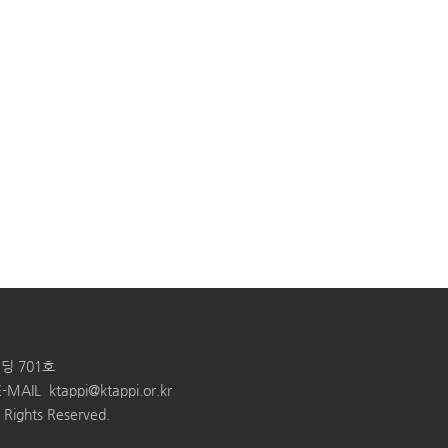
딩 701호
E-MAIL
ktappi@ktappi.or.kr
ghts Reserved.