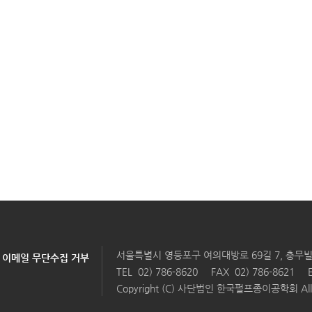
서울특별시 영등포구 여의대방로 69길 7, 충무빌
이메일 무단수집 거부
TEL
02) 786-8620
FAX 02) 786-8621
Copyright (C) 사단법인 한국펄프종이공학회 All Ri