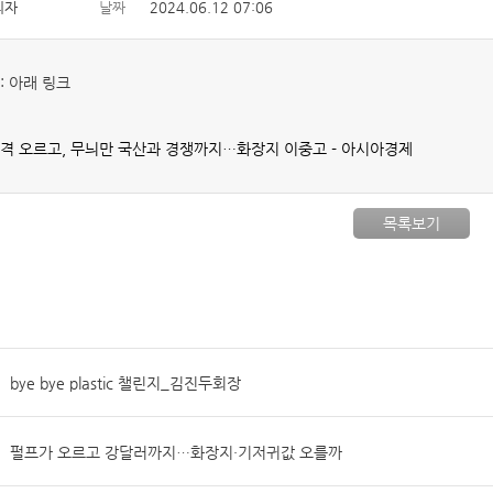
리자
날짜
2024.06.12 07:06
: 아래 링크
격 오르고, 무늬만 국산과 경쟁까지…화장지 이중고 - 아시아경제
목록보기
bye bye plastic 챌린지_김진두회장
펄프가 오르고 강달러까지…화장지·기저귀값 오를까