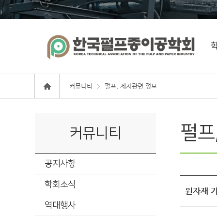
커뮤니티
펄프, 제지관련 정보
펄프
커뮤니티
공지사항
학회소식
원자재 
역대행사