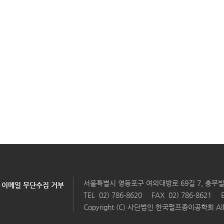
서울특별시 영등포구 여의대방로 69길 7, 충무빌
이메일 무단수집 거부
TEL
02) 786-8620
FAX 02) 786-8621
Copyright (C) 사단법인 한국펄프종이공학회 All Ri