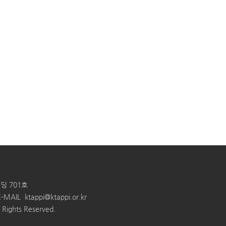
딩 701호
E-MAIL
ktappi@ktappi.or.kr
ghts Reserved.