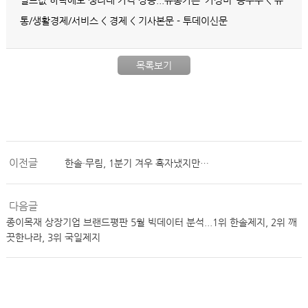
펄프값 하락에도 생리대 가격 상승...유통가는 ‘가성비’ 승부수 < 유
통/생활경제/서비스 < 경제 < 기사본문 - 투데이신문
목록보기
이전글
한솔·무림, 1분기 겨우 흑자냈지만…
다음글
종이목재 상장기업 브랜드평판 5월 빅데이터 분석...1위 한솔제지, 2위 깨
끗한나라, 3위 국일제지