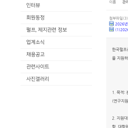
이름
관
인터뷰
회원동정
첨부파일(3)
2026
펄프, 제지관련 정보
(1)2
업계소식
한국펄프종
채용공고
을 지원하
관련사이트
사진갤러리
1. 목적
(연구지원
2. 지원
함, 대학