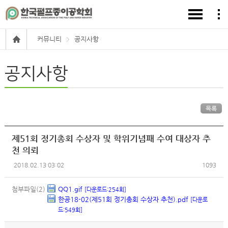
커뮤니티
공지사항
공지사항
목록
제51회 정기총회 수상자 및 학위기념패 수여 대상자 추
천 의뢰
2018.02.13 03:02
1093
첨부파일(2)
QQ1.gif
[다운로드:254회]
한공18-02(제51회 정기총회 수상자 추천).pdf
[다운로
드:549회]