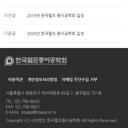
이전글
2019년 한국펄프·종이공학회 일정
다음글
2020년 한국펄프·종이공학회 일정
이용약관
개인정보처리방침
이메일 무단수집 거부
서울특별시 영등포구 여의대방로 69길 7, 충무빌딩 701호
TEL
02) 786-8620
FAX 02) 786-8621
E-MAIL
ktappi@ktappi.or.kr
Copyright (C) 사단법인 한국펄프종이공학회 All Rights Reserved.